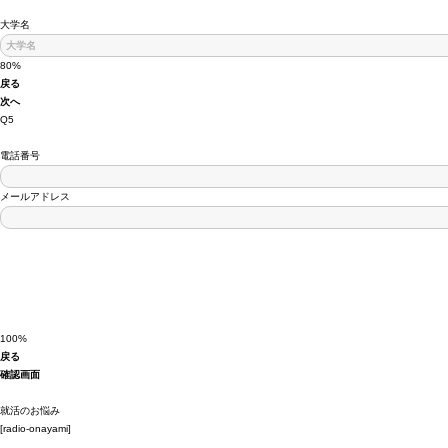
大学名
80%
戻る
次へ
Q5
電話番号
メール
アドレス
100%
戻る
確認画面
就活のお悩み
[radio-onayami]