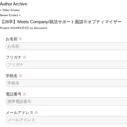
Author Archive
« Older Entries
Newer Entries »
【26卒】Meets Company/就活サポート面談※オプティマイザー
Posted
2024年9月3日
by
discussion
お名前
※
フリガナ
※
学校名
※
電話番号
※
メールアドレス
※