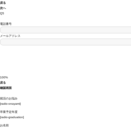
戻る
次へ
Q5
電話番号
メール
アドレス
100%
戻る
確認画面
就活のお悩み
[radio-onayami]
卒業予定年度
[radio-graduation]
お名前