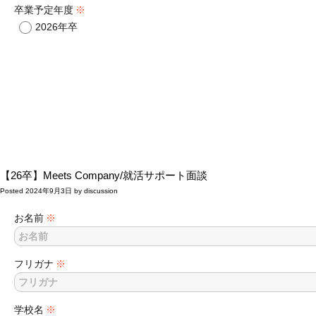
卒業予定年度
※
2026年卒
【26卒】Meets Company/就活サポート面談
Posted
2024年9月3日
by
discussion
お名前
※
フリガナ
※
学校名
※