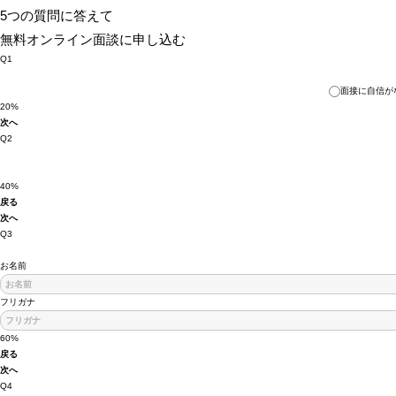
5つの質問に答えて
無料オンライン面談に申し込む
Q1
面接に自信が
20%
次へ
Q2
40%
戻る
次へ
Q3
お名前
フリガナ
60%
戻る
次へ
Q4