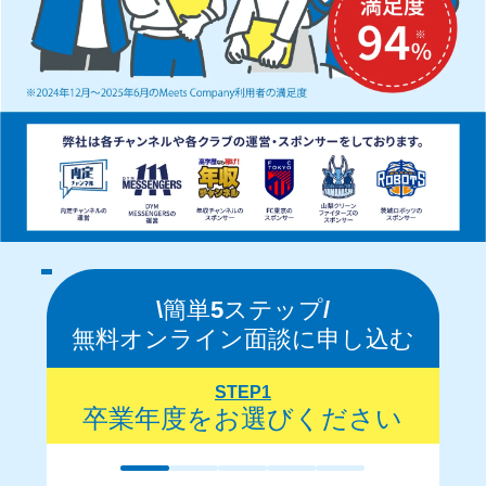
\簡単
5
ステップ/
無料オンライン面談に申し込む
STEP1
卒業年度をお選びください