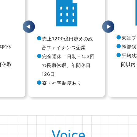
東証プ
売上1200億円越えの総
年間休
幹部候
合ファイナンス企業
平均残
完全週休二日制＋年3回
育休取
間以内
の長期休暇、年間休日
126日
寮・社宅制度あり