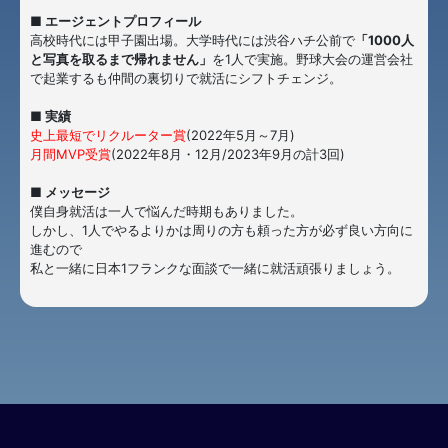
■ エージェントプロフィール
高校時代には甲子園出場。大学時代には渋谷ハチ公前で
「1000人
と写真を取るまで帰れません」
を1人で実施。野球大会の運営会社
で起業するも仲間の裏切りで就活にシフトチェンジ。
■ 実績
史上最短でリクルーター賞
(2022年5月～7月)
月間MVP受賞
(2022年8月・12月/2023年9月の計3回)
■ メッセージ
僕自身就活は一人で悩んだ時期もありました。
しかし、1人でやるよりかは周りの方も頼った方が必ず良い方向に
進むので
私と一緒に日本1フランクな面談で一緒に就活頑張りましょう。