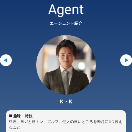
エージェント紹介
K・K
■ 趣味・特技
料理、ヨガと筋トレ、ゴルフ、他人の良いところを瞬時に5つ言え
ること