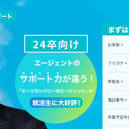
お名前
※
フリガナ
※
学校名
※
電話番号
※
卒業予定年