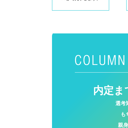
内定ま
選考
も
親